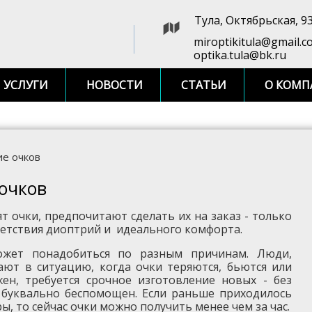
Тула, Октябрьская, 9
miroptikitula@gmail.c
optika.tula@bk.ru
УСЛУГИ
НОВОСТИ
СТАТЬИ
О КОМП
ие очков
очков
 очки, предпочитают сделать их на заказ - только
ветствия диоптрий и идеального комфорта.
ожет понадобиться по разным причинам. Люди,
ают в ситуацию, когда очки теряются, бьются или
ен, требуется срочное изготовление новых - без
 буквально беспомощен. Если раньше приходилось
, то сейчас очки можно получить менее чем за час.