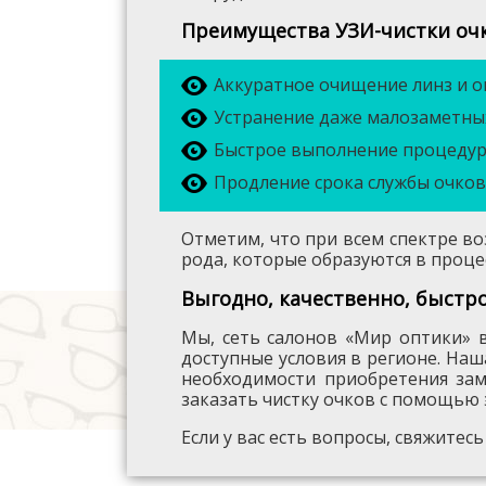
Преимущества УЗИ-чистки очк
Аккуратное очищение линз и о
Устранение даже малозаметных
Быстрое выполнение процедуры
Продление срока службы очков
Отметим, что при всем спектре в
рода, которые образуются в процес
Выгодно, качественно, быстр
Мы, сеть салонов «Мир оптики» 
доступные условия в регионе. На
необходимости приобретения зам
заказать чистку очков с помощью
Если у вас есть вопросы, свяжитес