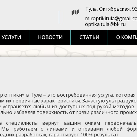
Тула, Октябрьская, 9
miroptikitula@gmail.c
optika.tula@bk.ru
УСЛУГИ
НОВОСТИ
СТАТЬИ
О КОМП
 оптики» в Туле – это востребованная услуга, которая
м их первичные характеристики. Зачастую ультразвуков
не устраняется любым из доступных под рукой методов
льно избавляя поверхность от грязи различного проис
е специалисты вернут вашим очкам первоначал
. Мы работаем с линзами и оправами любой форм
едних разработках, гарантирует 100% результат.